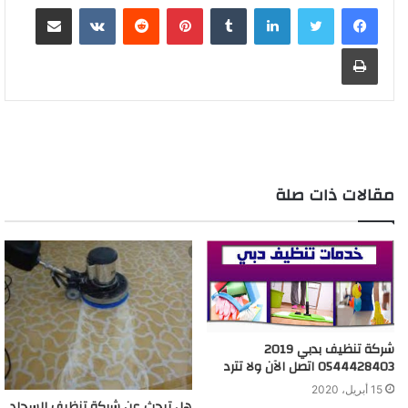
لينكدإن
‏Tumblr
بينتيريست
‏Reddit
‏VKontakte
مشاركة عبر البريد
طباعة
مقالات ذات صلة
شركة تنظيف بدبي 2019
0544428403 اتصل الآن ولا تترد
15 أبريل، 2020
هل تبحث عن شركة تنظيف السجاد