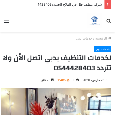
شركة تنظيف فلل في الفلاح الجديدة0544428403 عروض وخصومات
بحث
الق
عن
الرئيسية
/
خدمات دبي
خدمات دبي
لخدمات التنظيف بدبي اتصل الأن ولا
تتردد 0544428403
26 مارس، 2020
0
1٬485
3 دقائق