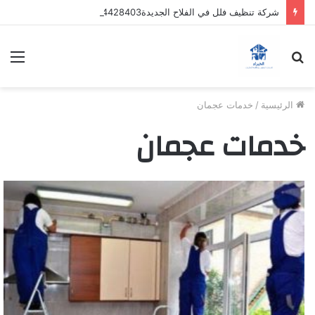
شركة تنظيف فلل في الفلاح الجديدة0544428403 عروض وخصومات
بحث
الق
عن
الرئيسية
/
خدمات عجمان
خدمات عجمان